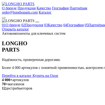
О бренде
Продукция
Качество
География
Партнёрам
order@longhoparts.com
Каталог
01
О бренде
02
Продукция
03
Качество
04
География
05
Партнёра
Открыть каталог
Автокомпоненты для ключевых систем
LONGHO
PARTS
Надёжность, проверенная дорогами.
Более 4 000 артикулов с понятной применимостью, контролем п
Перейти в каталог
Купить на Ozon
4 000+
артикулов
70+
магазинов
12
дистрибьюторов