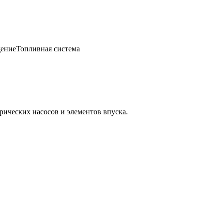
ение
Топливная система
ических насосов и элементов впуска.