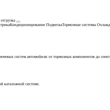
 отгрузка
трика
Кондиционирование
Подвеска
Тормозные системы
Охлажд
евых систем автомобиля: от тормозных компонентов до электр
й каталожной системе.