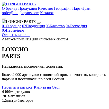
О бренде
Продукция
Качество
География
Партнёрам
order@longhoparts.com
Каталог
01
О бренде
02
Продукция
03
Качество
04
География
05
Партнёрам
Открыть каталог
Автокомпоненты для ключевых систем
LONGHO
PARTS
Надёжность, проверенная дорогами.
Более 4 000 артикулов с понятной применимостью, контролем
партий и поставками по всей России.
Перейти в каталог
Купить на Ozon
4 000+
артикулов
70+
магазинов
12
дистрибьюторов