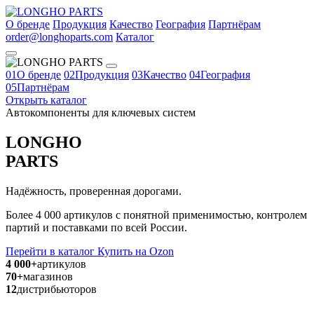
О бренде
Продукция
Качество
География
Партнёрам
order@longhoparts.com
Каталог
01
О бренде
02
Продукция
03
Качество
04
География
05
Партнёрам
Открыть каталог
Автокомпоненты для ключевых систем
LONGHO
PARTS
Надёжность, проверенная дорогами.
Более 4 000 артикулов с понятной применимостью, контролем
партий и поставками по всей России.
Перейти в каталог
Купить на Ozon
4 000+
артикулов
70+
магазинов
12
дистрибьюторов