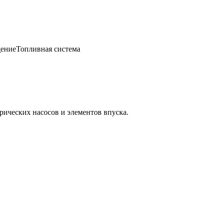
ение
Топливная система
ических насосов и элементов впуска.