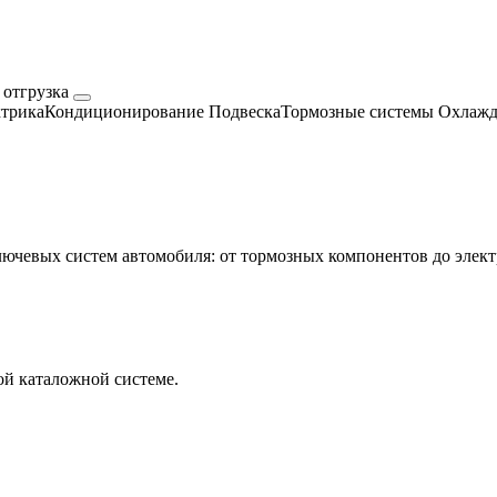
 отгрузка
трика
Кондиционирование
Подвеска
Тормозные системы
Охлажд
евых систем автомобиля: от тормозных компонентов до электр
й каталожной системе.