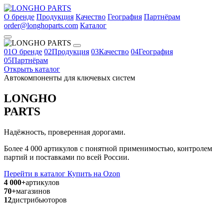
О бренде
Продукция
Качество
География
Партнёрам
order@longhoparts.com
Каталог
01
О бренде
02
Продукция
03
Качество
04
География
05
Партнёрам
Открыть каталог
Автокомпоненты для ключевых систем
LONGHO
PARTS
Надёжность, проверенная дорогами.
Более 4 000 артикулов с понятной применимостью, контролем
партий и поставками по всей России.
Перейти в каталог
Купить на Ozon
4 000+
артикулов
70+
магазинов
12
дистрибьюторов