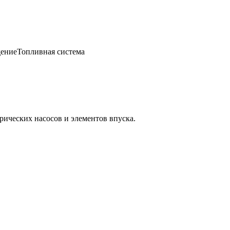
ение
Топливная система
ических насосов и элементов впуска.