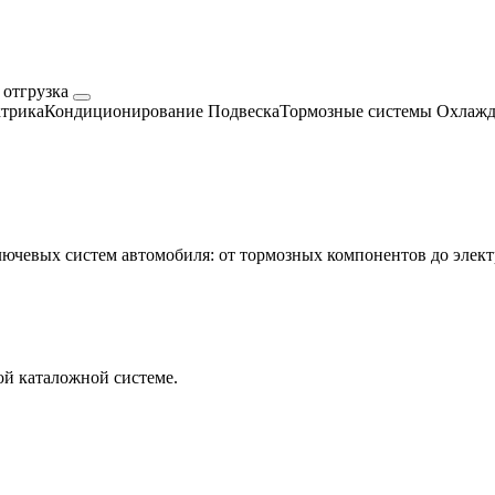
 отгрузка
трика
Кондиционирование
Подвеска
Тормозные системы
Охлажд
евых систем автомобиля: от тормозных компонентов до электр
й каталожной системе.