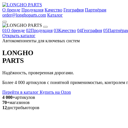
О бренде
Продукция
Качество
География
Партнёрам
order@longhoparts.com
Каталог
01
О бренде
02
Продукция
03
Качество
04
География
05
Партнёра
Открыть каталог
Автокомпоненты для ключевых систем
LONGHO
PARTS
Надёжность, проверенная дорогами.
Более 4 000 артикулов с понятной применимостью, контролем п
Перейти в каталог
Купить на Ozon
4 000+
артикулов
70+
магазинов
12
дистрибьюторов