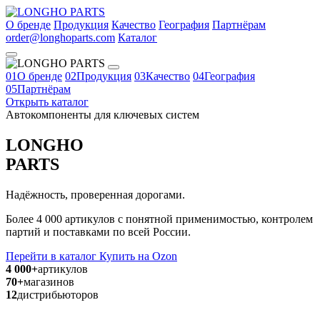
О бренде
Продукция
Качество
География
Партнёрам
order@longhoparts.com
Каталог
01
О бренде
02
Продукция
03
Качество
04
География
05
Партнёрам
Открыть каталог
Автокомпоненты для ключевых систем
LONGHO
PARTS
Надёжность, проверенная дорогами.
Более 4 000 артикулов с понятной применимостью, контролем
партий и поставками по всей России.
Перейти в каталог
Купить на Ozon
4 000+
артикулов
70+
магазинов
12
дистрибьюторов