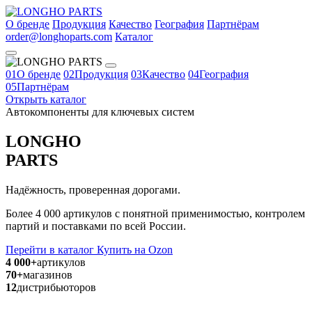
О бренде
Продукция
Качество
География
Партнёрам
order@longhoparts.com
Каталог
01
О бренде
02
Продукция
03
Качество
04
География
05
Партнёрам
Открыть каталог
Автокомпоненты для ключевых систем
LONGHO
PARTS
Надёжность, проверенная дорогами.
Более 4 000 артикулов с понятной применимостью, контролем
партий и поставками по всей России.
Перейти в каталог
Купить на Ozon
4 000+
артикулов
70+
магазинов
12
дистрибьюторов