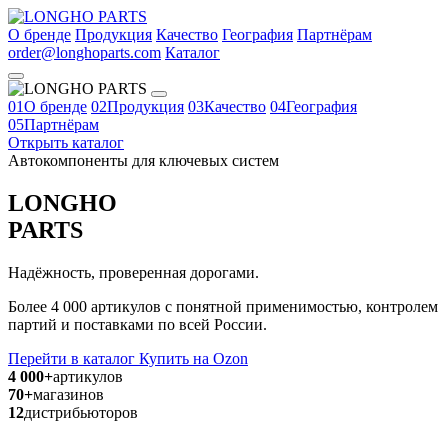
О бренде
Продукция
Качество
География
Партнёрам
order@longhoparts.com
Каталог
01
О бренде
02
Продукция
03
Качество
04
География
05
Партнёрам
Открыть каталог
Автокомпоненты для ключевых систем
LONGHO
PARTS
Надёжность, проверенная дорогами.
Более 4 000 артикулов с понятной применимостью, контролем
партий и поставками по всей России.
Перейти в каталог
Купить на Ozon
4 000+
артикулов
70+
магазинов
12
дистрибьюторов