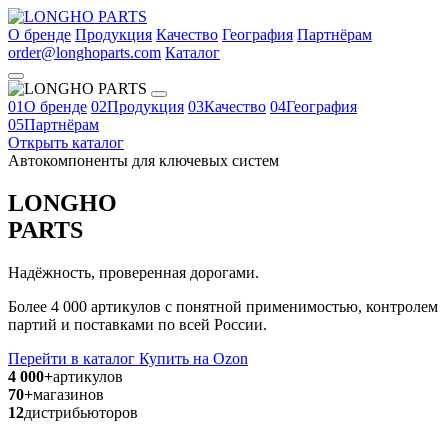
О бренде
Продукция
Качество
География
Партнёрам
order@longhoparts.com
Каталог
01
О бренде
02
Продукция
03
Качество
04
География
05
Партнёрам
Открыть каталог
Автокомпоненты для ключевых систем
LONGHO
PARTS
Надёжность, проверенная дорогами.
Более 4 000 артикулов с понятной применимостью, контролем
партий и поставками по всей России.
Перейти в каталог
Купить на Ozon
4 000+
артикулов
70+
магазинов
12
дистрибьюторов