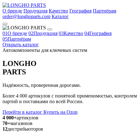
О бренде
Продукция
Качество
География
Партнёрам
order@longhoparts.com
Каталог
01
О бренде
02
Продукция
03
Качество
04
География
05
Партнёрам
Открыть каталог
Автокомпоненты для ключевых систем
LONGHO
PARTS
Надёжность, проверенная дорогами.
Более 4 000 артикулов с понятной применимостью, контролем
партий и поставками по всей России.
Перейти в каталог
Купить на Ozon
4 000+
артикулов
70+
магазинов
12
дистрибьюторов