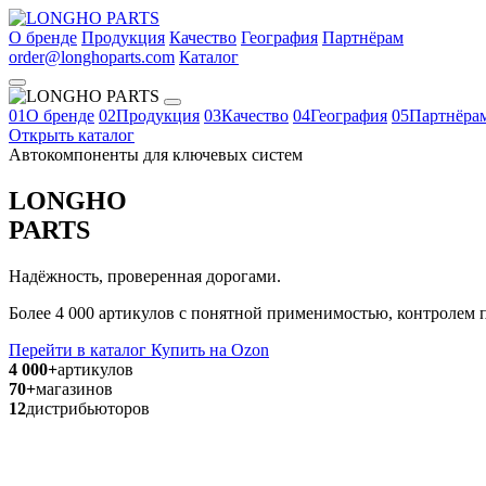
О бренде
Продукция
Качество
География
Партнёрам
order@longhoparts.com
Каталог
01
О бренде
02
Продукция
03
Качество
04
География
05
Партнёра
Открыть каталог
Автокомпоненты для ключевых систем
LONGHO
PARTS
Надёжность, проверенная дорогами.
Более 4 000 артикулов с понятной применимостью, контролем п
Перейти в каталог
Купить на Ozon
4 000+
артикулов
70+
магазинов
12
дистрибьюторов