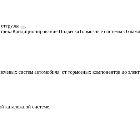
 отгрузка
трика
Кондиционирование
Подвеска
Тормозные системы
Охлажд
евых систем автомобиля: от тормозных компонентов до электр
й каталожной системе.