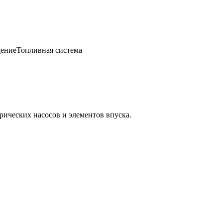
ение
Топливная система
ических насосов и элементов впуска.