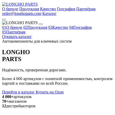
О бренде
Продукция
Качество
География
Партнёрам
order@longhoparts.com
Каталог
01
О бренде
02
Продукция
03
Качество
04
География
05
Партнёрам
Открыть каталог
Автокомпоненты для ключевых систем
LONGHO
PARTS
Надёжность, проверенная дорогами.
Более 4 000 артикулов с понятной применимостью, контролем
партий и поставками по всей России.
Перейти в каталог
Купить на Ozon
4 000+
артикулов
70+
магазинов
12
дистрибьюторов