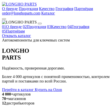
О бренде
Продукция
Качество
География
Партнёрам
order@longhoparts.com
Каталог
01
О бренде
02
Продукция
03
Качество
04
География
05
Партнёрам
Открыть каталог
Автокомпоненты для ключевых систем
LONGHO
PARTS
Надёжность, проверенная дорогами.
Более 4 000 артикулов с понятной применимостью, контролем
партий и поставками по всей России.
Перейти в каталог
Купить на Ozon
4 000+
артикулов
70+
магазинов
12
дистрибьюторов