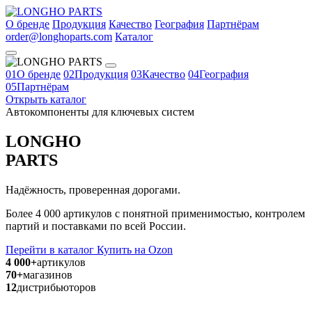
О бренде
Продукция
Качество
География
Партнёрам
order@longhoparts.com
Каталог
01
О бренде
02
Продукция
03
Качество
04
География
05
Партнёрам
Открыть каталог
Автокомпоненты для ключевых систем
LONGHO
PARTS
Надёжность, проверенная дорогами.
Более 4 000 артикулов с понятной применимостью, контролем
партий и поставками по всей России.
Перейти в каталог
Купить на Ozon
4 000+
артикулов
70+
магазинов
12
дистрибьюторов