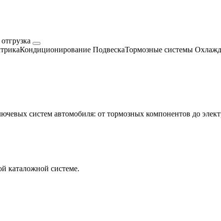
 отгрузка
трика
Кондиционирование
Подвеска
Тормозные системы
Охлажд
евых систем автомобиля: от тормозных компонентов до электр
й каталожной системе.