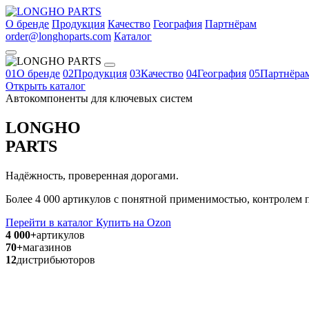
О бренде
Продукция
Качество
География
Партнёрам
order@longhoparts.com
Каталог
01
О бренде
02
Продукция
03
Качество
04
География
05
Партнёра
Открыть каталог
Автокомпоненты для ключевых систем
LONGHO
PARTS
Надёжность, проверенная дорогами.
Более 4 000 артикулов с понятной применимостью, контролем п
Перейти в каталог
Купить на Ozon
4 000+
артикулов
70+
магазинов
12
дистрибьюторов