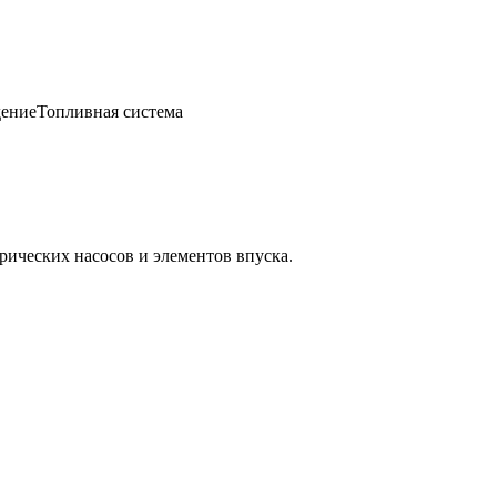
ение
Топливная система
ических насосов и элементов впуска.