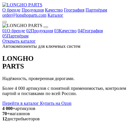
О бренде
Продукция
Качество
География
Партнёрам
order@longhoparts.com
Каталог
01
О бренде
02
Продукция
03
Качество
04
География
05
Партнёрам
Открыть каталог
Автокомпоненты для ключевых систем
LONGHO
PARTS
Надёжность, проверенная дорогами.
Более 4 000 артикулов с понятной применимостью, контролем
партий и поставками по всей России.
Перейти в каталог
Купить на Ozon
4 000+
артикулов
70+
магазинов
12
дистрибьюторов