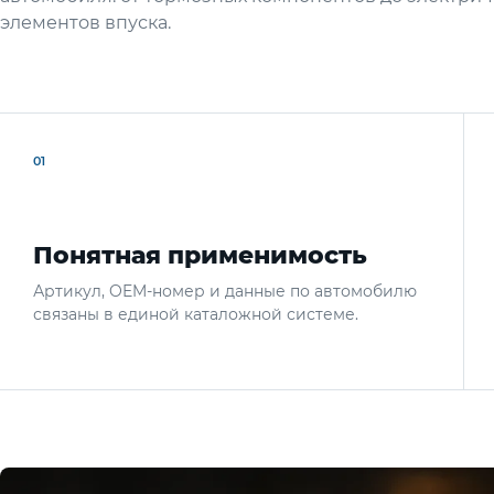
элементов впуска.
01
Понятная применимость
Артикул, OEM-номер и данные по автомобилю
связаны в единой каталожной системе.