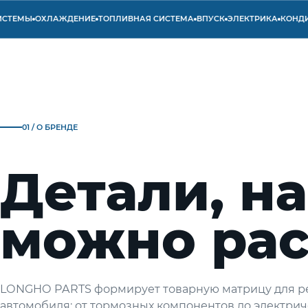
ЕМЫ
ОХЛАЖДЕНИЕ
ТОПЛИВНАЯ СИСТЕМА
ВПУСК
ЭЛЕКТРИКА
КОНДИЦИ
01 / О БРЕНДЕ
Детали, н
можно рас
LONGHO PARTS формирует товарную матрицу для р
автомобиля: от тормозных компонентов до электрич