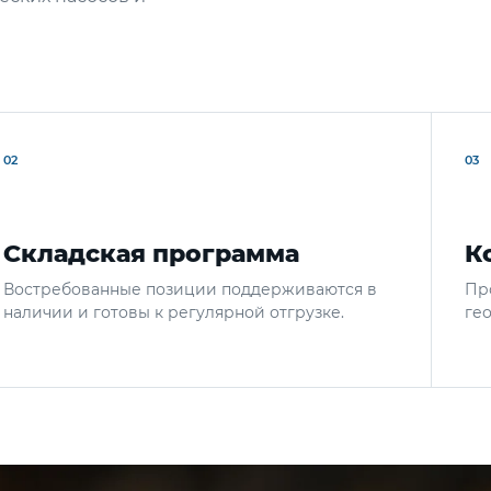
02
03
Складская программа
К
Востребованные позиции поддерживаются в
Пр
наличии и готовы к регулярной отгрузке.
ге