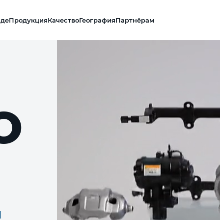
нде
Продукция
Качество
География
Партнёрам
O
я