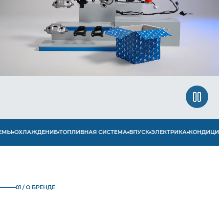
Ы
ОХЛАЖДЕНИЕ
ТОПЛИВНАЯ СИСТЕМА
ВПУСК
ЭЛЕКТРИКА
КОНДИЦИОН
01 / О БРЕНДЕ